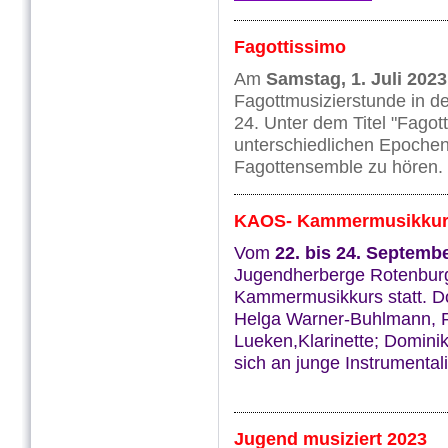
Fagottissimo
Am
Samstag,
1. Juli 202
Fagottmusizierstunde in de
24. Unter dem Titel "Fagot
unterschiedlichen Epoche
Fagottensemble zu hören.
KAOS- Kammermusikkur
Vom
22
.
bis 24. Septemb
Jugendherberge Rotenbu
Kammermusikkurs statt. Do
Helga Warner-Buhlmann, Fag
Lueken,Klarinette; Dominik
sich an junge Instrumental
Jugend musiziert 2023