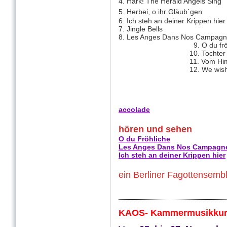
4. Hark! The Herald Angels Sing
5. Herbei, o ihr Gläub`gen
6. Ich steh an deiner Krippen hier
7. Jingle Bells
8. Les Anges Dans Nos Campag
9. O du fröhli
10. Tochter Zion, f
11. Vom Himmel hoch
12. We wish you a M
accolade
hören und sehen
O du Fröhliche
Les Anges Dans Nos Campagn
Ich steh an deiner Krippen hier
ein Berliner Fagottensembl
KAOS- Kammermusikkur