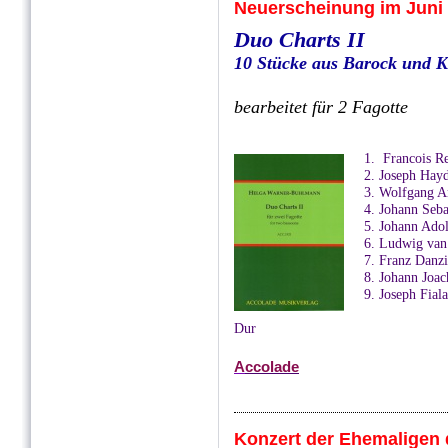
Neuerscheinung im Juni 
Duo Charts II
10 Stücke aus Barock und K
bearbeitet für 2 Fagotte
1. Francois R
2. Joseph Hay
3. Wolfgang A
4. Johann Seb
5. Johann Adol
6. Ludwig van
7. Franz Danzi
8. Johann Joa
9. Joseph Fial
10. Leo
Dur
A
ccolade
Konzert der Ehemaligen 