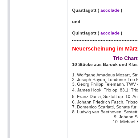
Quartfagott (
accolade
)
und
Quintfagott (
accolade
)
Neuerscheinung im März
Trio Chart
10 Stücke aus Barock und Klass
1. Wolfgang Amadeus Mozart, Stre
2. Joseph Haydn, Londoner Trio H
3. Georg Philipp Telemann, TWV 
4. James Hook, Trio op. 83.1: Tri
5. Franz Danzi, Sextett op. 10: A
6. Johann Friedrich Fasch, Trioso
7. Domenico Scarlatti, Sonate fü
8. Ludwig van Beethoven, Sextett
9. Johann Sebastian Ba
10. Michael Haydn, Div