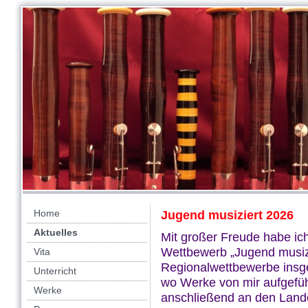
Home
Jugend musiziert 2026
Aktuelles
Mit großer Freude habe ich
Wettbewerb „Jugend musiz
Vita
Regionalwettbewerbe insg
Unterricht
wo Werke von mir aufgefüh
Werke
anschließend an den Land