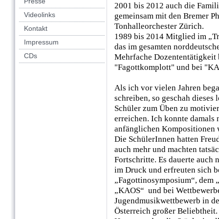
Presse
2001 bis 2012 auch die Famil
Videolinks
gemeinsam mit den Bremer Ph
Tonhalleorchester Zürich.
Kontakt
1989 bis 2014 Mitglied im „Tri
Impressum
das im gesamten norddeutsche
CDs
Mehrfache Dozententätigkeit b
"Fagottkomplott" und bei "K
Als ich vor vielen Jahren beg
schreiben, so geschah dieses 
Schüler zum Üben zu motiviere
erreichen. Ich konnte damals 
anfänglichen Kompositionen w
Die SchülerInnen hatten Freu
auch mehr und machten tatsäch
Fortschritte. Es dauerte auch
im Druck und erfreuten sich 
„Fagottinosymposium“, dem „F
„KAOS“ und bei Wettbewerbe
Jugendmusikwettbewerb in der
Österreich großer Beliebtheit.