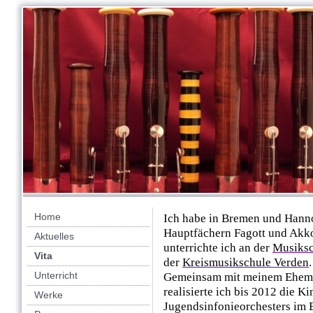
Home
Ich habe in Bremen und Hann
Hauptfächern Fagott und Akkor
Aktuelles
unterrichte ich an der
Musiks
Vita
der
Kreismusikschule Verden
.
Unterricht
Gemeinsam mit meinem Ehema
realisierte ich bis 2012 die K
Werke
Jugendsinfonieorchesters im 