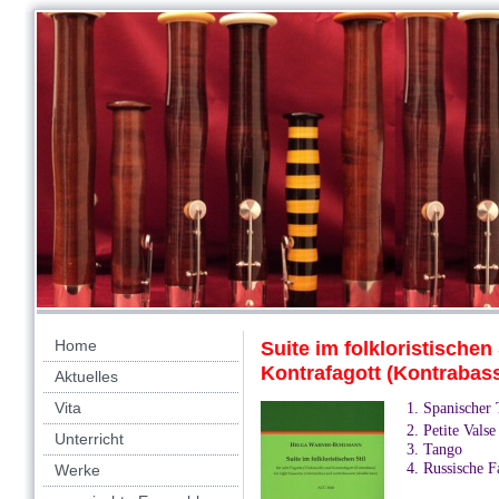
Home
Suite im folkloristischen 
Kontrafagott (Kontrabass
Aktuelles
Vita
1. Spanischer
2. Petite Valse
Unterricht
3. Tango
4. Russische F
Werke