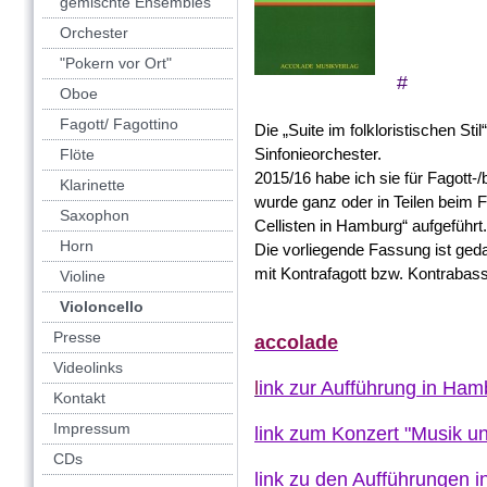
gemischte Ensembles
Orchester
"Pokern vor Ort"
#
Oboe
Fagott/ Fagottino
Die „Suite im folkloristischen Sti
Sinfonieorchester.
Flöte
2015/16 habe ich sie für Fagott-
Klarinette
wurde ganz oder in Teilen beim 
Saxophon
Cellisten in Hamburg“ aufgeführt.
Horn
Die vorliegende Fassung ist gedac
mit Kontrafagott bzw. Kontrabass
Violine
Violoncello
Presse
a
ccolade
Videolinks
l
ink zur Aufführung in Ha
Kontakt
Impressum
link zum Konzert "Musik un
CDs
link zu den Aufführungen 