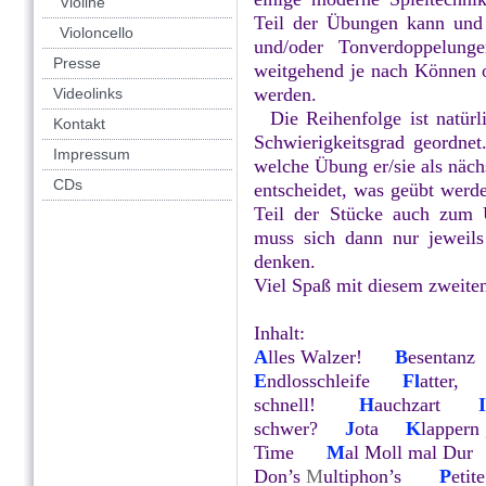
Violine
Teil der Übungen kann und 
Violoncello
und/oder Tonverdoppelun
Presse
weitgehend je nach Können o
werden.
Videolinks
Die Reihenfolge ist natürli
Kontakt
Schwierigkeitsgrad geordnet
Impressum
welche Übung er/sie als nächs
CDs
entscheidet, was geübt werd
Teil der Stücke auch zum 
muss sich dann nur jeweil
denken.
Viel Spaß mit diesem zweite
Inhalt:
A
lles Walzer!
B
esenta
E
ndlosschleife
Fl
atter
schnell!
H
auchzart
I
schwer?
J
ota
K
lapper
Time
M
al Moll mal 
Don’s
M
ultiphon’s
P
etit