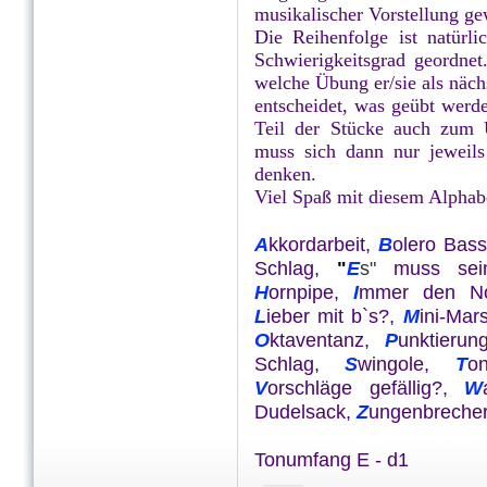
musikalischer Vorstellung ge
Die Reihenfolge ist natürli
Schwierigkeitsgrad geordnet
welche Übung er/sie als nächs
entscheidet, was geübt werd
Teil der Stücke auch zum 
muss sich dann nur jeweil
denken.
Viel Spaß mit diesem Alphab
A
kkordarbeit,
B
olero Bas
Schlag,
"
E
s"
muss sei
H
ornpipe,
I
mmer den N
L
ieber mit b`s?,
M
ini-Mar
O
ktaventanz,
P
unktieru
Schlag,
S
wingole,
T
o
V
orschläge gefällig?,
W
Dudelsack,
Z
ungenbreche
Tonumfang E - d1