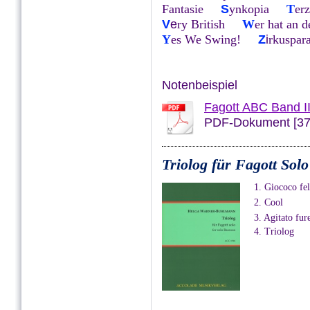
Fantasie
S
ynkopia
T
er
V
e
ry British
W
er hat an 
Y
es We Swing!
Z
i
rkuspar
Notenbeispiel
Fagott ABC Band II
PDF-Dokument [37
Triolog für Fagott So
1. Giococo fe
2. Cool
3. Agitato fur
4. Triolog