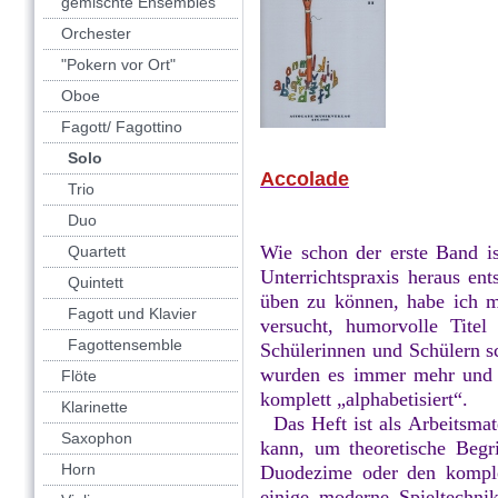
gemischte Ensembles
Orchester
"Pokern vor Ort"
Oboe
Fagott/ Fagottino
Solo
Accolade
Trio
Duo
Wie schon der erste Band i
Quartett
Unterrichtspraxis heraus en
Quintett
üben zu können, habe ich m
Fagott und Klavier
versucht, humorvolle Tite
Fagottensemble
Schülerinnen und Schülern 
wurden es immer mehr und s
Flöte
komplett „alphabetisiert“.
Klarinette
Das Heft ist als Arbeitsmat
Saxophon
kann, um theoretische Begr
Horn
Duodezime oder den komplet
einige moderne Spieltechn